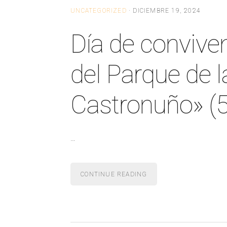
UNCATEGORIZED
·
DICIEMBRE 19, 2024
Día de conviven
del Parque de l
Castronuño» (5
…
CONTINUE READING