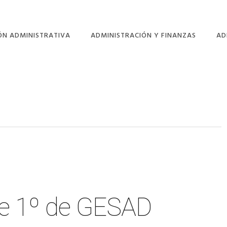
ÓN ADMINISTRATIVA
ADMINISTRACIÓN Y FINANZAS
AD
OS DEL CICLO
MÓDULOS DEL CICLO
MÓ
SA SIMULADA:
EMPRESA SIMULADA:
SA
IKE
GFOFFICE
PR
AS
SALIDAS
GF
SIONALES
PROFESIONALES
CO
ENCIA DE
CONÓCENOS
OS
ENOS
e 1º de GESAD