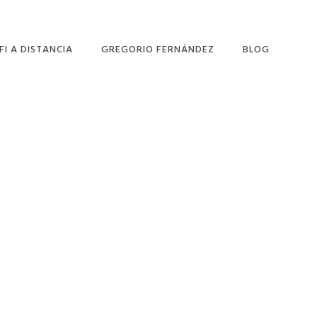
FI A DISTANCIA
GREGORIO FERNÁNDEZ
BLOG
DULOS DEL CICLO
LIDAS
OFESIONALES
Primary
 A DISTANCIA
Sidebar
NÓCENOS