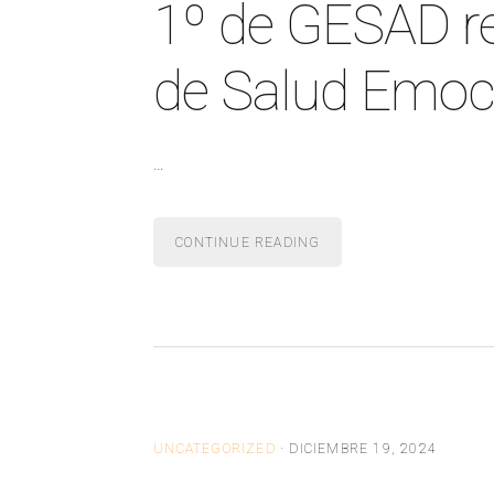
1º de GESAD rec
de Salud Emoci
…
CONTINUE READING
UNCATEGORIZED
·
DICIEMBRE 19, 2024