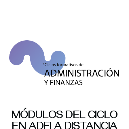
Skip
Skip
Skip
to
to
to
MENU
primary
main
primary
navigation
content
sidebar
MÓDULOS DEL CICLO
EN ADFI A DISTANCIA