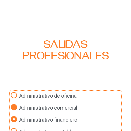
Skip
Skip
Skip
to
to
to
MENU
primary
main
primary
navigation
content
sidebar
SALIDAS
PROFESIONALES
Administrativo de oficina
Administrativo comercial
Administrativo financiero